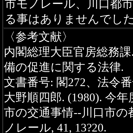
市モノレール、川口都市
る事はありませんでし
〈参考文献〉
内閣総理大臣官房総務課. (
備の促進に関する法律. （行
文書番号: 閣272、法令番号
大野順四郎. (1980).
市の交通事情--川口市の
ノレール, 41, 13?20.