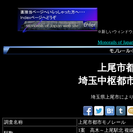
※新しいウィンドウ
Monorails of Japa
上尾市
埼玉中枢都
埼玉県上尾市によ
調査名称
上尾市都市モノレール
1案 高木～上尾駅北 複