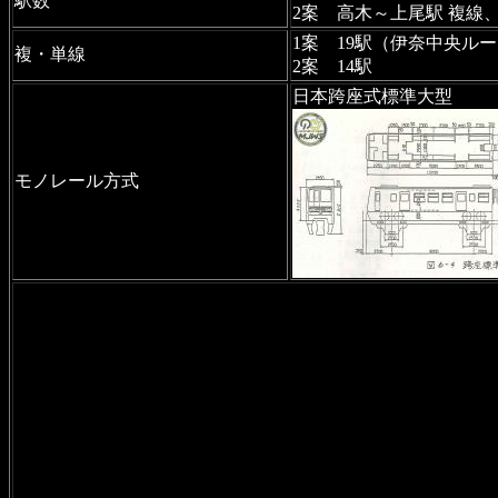
駅数
2案 高木～上尾駅 複線
1案 19駅（伊奈中央ルー
複・単線
2案 14駅
日本跨座式標準大型
モノレール方式