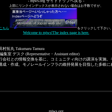
- mjws.org サイトトップへ戻る -
上部にリンクインデックスが表示されない場合はお手数ですが、
こちら
をクリックして下さい
Welcome to mjws!The index page is here.
丸 Takumaru Tamura
 デスク (Representative・Assistant editor)
行会社との情報交換を基に、コミュニティ向けの講演を実施。
構成・作成、モノレールインフラの維持発展を目指した多岐に
mjws.org