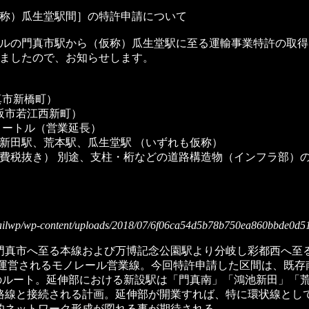
称）瓜生堂駅間］の特許申請について
の門真市駅から（仮称）瓜生堂駅に至る運輸事業特許の取得に向け、本
ましたので、お知らせします。
門真市新橋町）
阪市若江西新町）
キロメートル（営業延長）
、鴻池新田駅、荒本駅、瓜生堂駅 （いずれも仮称）
億円（消費税抜き） 別途、支柱・桁などの道路構造物（インフラ部
railwp/wp-content/uploads/2018/07/6f06ca54d5b78b750ea860bbde0d5
真市へ至る本線および万博記念公園駅より分岐し彩都西へ至
して運営されるモノレール営業線。今回特許申請した区間は、既
のルート。延伸部における新設駅は「門真南」「鴻池新田」「
路線と接続される計画。延伸部が開業すれば、特に環状線とし
的ネットワーク形成が図れる事が期待される。