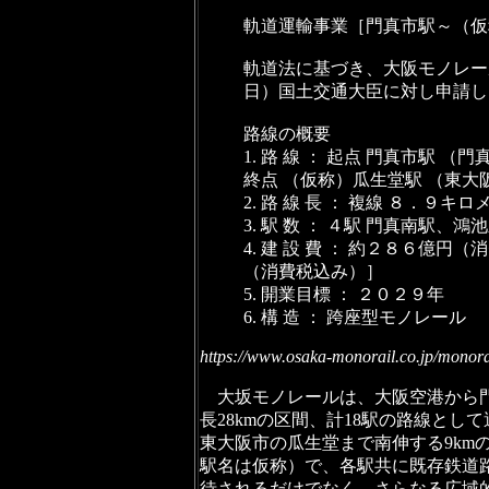
軌道運輸事業［門真市駅～（仮
軌道法に基づき、大阪モノレール
日）国土交通大臣に対し申請し
路線の概要
1. 路 線 ： 起点 門真市駅 （
終点 （仮称）瓜生堂駅 （東大
2. 路 線 長 ： 複線 ８．９
3. 駅 数 ： ４駅 門真南駅
4. 建 設 費 ： 約２８６
（消費税込み）］
5. 開業目標 ： ２０２９年
6. 構 造 ： 跨座型モノレール
https://www.osaka-monorail.co.jp/mono
大坂モノレールは、大阪空港から門
長28kmの区間、計18駅の路線と
東大阪市の瓜生堂まで南伸する9km
駅名は仮称）で、各駅共に既存鉄道
待されるだけでなく、さらなる広域