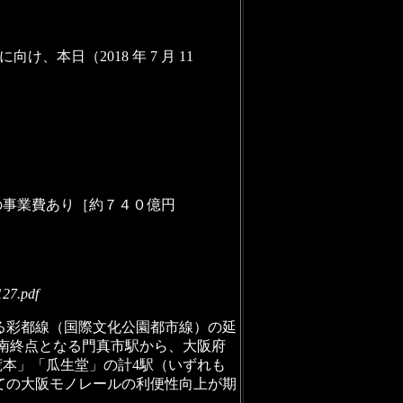
日（2018 年 7 月 11
）の事業費あり［約７４０億円
127.pdf
る彩都線（国際文化公園都市線）の延
存南終点となる門真市駅から、大阪府
荒本」「瓜生堂」の計4駅（いずれも
ての大阪モノレールの利便性向上が期