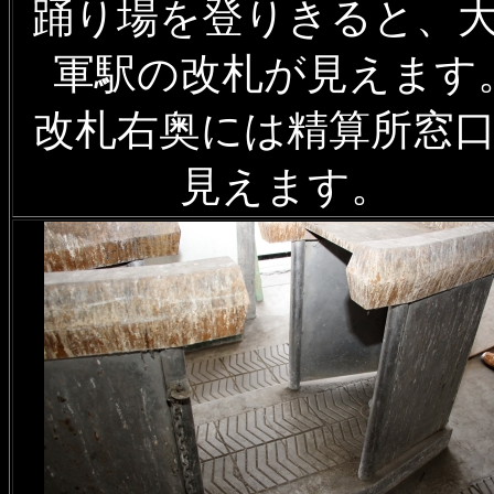
踊り場を登りきると、
軍駅の改札が見えます
改札右奥には精算所窓
見えます。